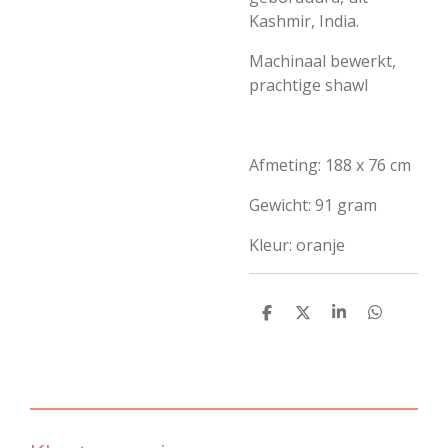
Kashmir, India.
Machinaal bewerkt,
prachtige shawl
Afmeting: 188 x 76 cm
Gewicht: 91 gram
Kleur: oranje
D
D
S
D
e
e
h
e
l
e
a
l
e
l
r
e
n
e
n