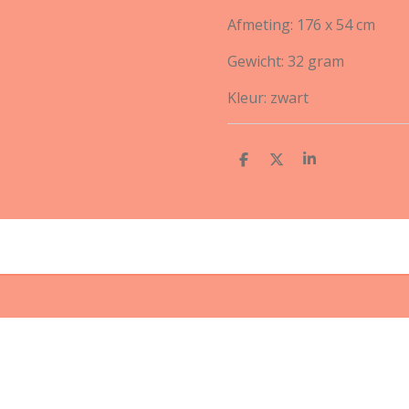
Afmeting: 176 x 54 cm
Gewicht: 32 gram
Kleur: zwart
D
D
S
e
e
h
l
e
a
e
l
r
n
e