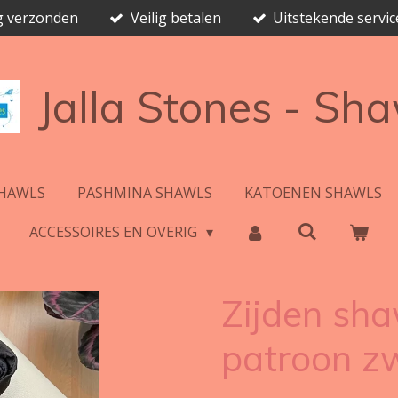
ag verzonden
Veilig betalen
Uitstekende servic
Jalla Stones - Sh
HAWLS
PASHMINA SHAWLS
KATOENEN SHAWLS
ACCESSOIRES EN OVERIG
Zijden sh
patroon z