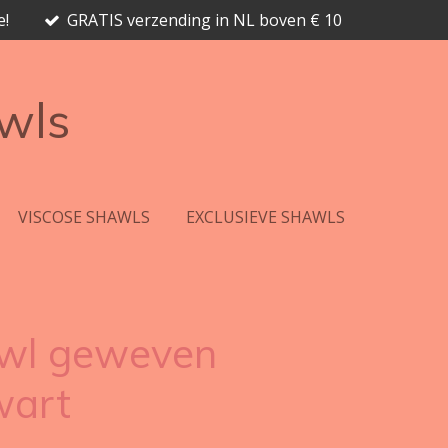
e!
GRATIS verzending in NL boven € 10
awls
VISCOSE SHAWLS
EXCLUSIEVE SHAWLS
awl geweven
wart