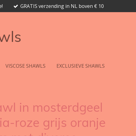
e!
GRATIS verzending in NL boven € 10
awls
VISCOSE SHAWLS
EXCLUSIEVE SHAWLS
wl in mosterdgeel
ia-roze grijs oranje