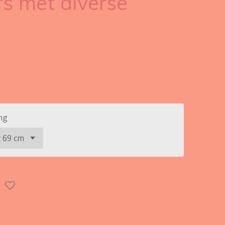
s met diverse
ng