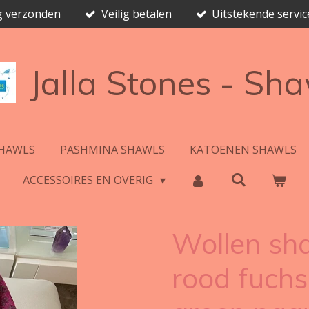
ag verzonden
Veilig betalen
Uitstekende servic
Jalla Stones - Sh
HAWLS
PASHMINA SHAWLS
KATOENEN SHAWLS
ACCESSOIRES EN OVERIG
Wollen sha
rood fuchs