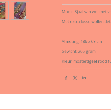
Mooie Sjaal van wol met ver
Met extra losse wollen det
Afmeting: 186 x 69 cm
Gewicht: 266 gram
Kleur: mosterdgeel rood f
D
D
S
e
e
h
l
e
a
e
l
r
n
e