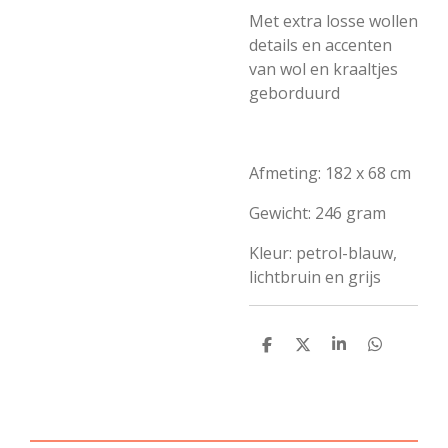
Met extra losse wollen
details en accenten
van wol en kraaltjes
geborduurd
Afmeting: 182 x 68 cm
Gewicht: 246 gram
Kleur: petrol-blauw,
lichtbruin en grijs
D
D
S
D
e
e
h
e
l
e
a
l
e
l
r
e
n
e
n