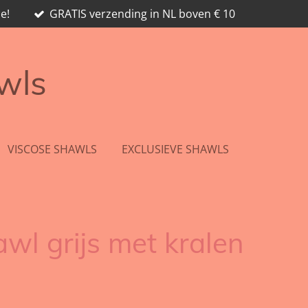
e!
GRATIS verzending in NL boven € 10
awls
VISCOSE SHAWLS
EXCLUSIEVE SHAWLS
wl grijs met kralen