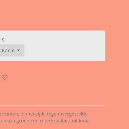
ng
ze tinten
, binnenzijde tegenovergestelde
ten van groene en rode
kraaltjes,
uit India