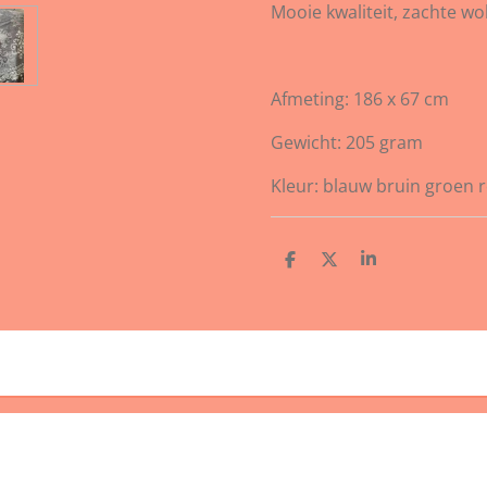
Mooie kwaliteit, zachte wo
Afmeting: 186 x 67 cm
Gewicht: 205 gram
Kleur: blauw bruin groen 
D
D
S
e
e
h
l
e
a
e
l
r
n
e