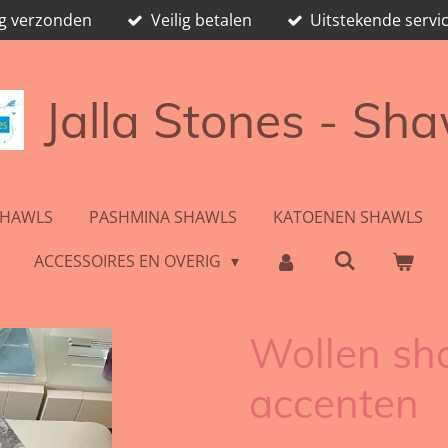
ag verzonden
Veilig betalen
Uitstekende servic
Jalla Stones - Sh
SHAWLS
PASHMINA SHAWLS
KATOENEN SHAWLS
ACCESSOIRES EN OVERIG
Wollen sha
accenten