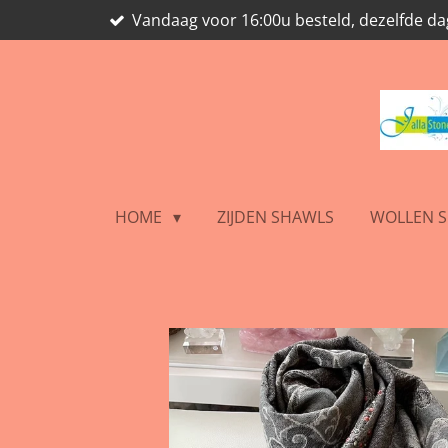
Vandaag voor 16:00u besteld, dezelfde d
Ga
direct
naar
de
hoofdinhoud
HOME
ZIJDEN SHAWLS
WOLLEN 