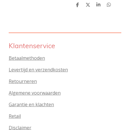
D
D
S
D
e
e
h
e
l
e
a
l
e
l
r
e
n
e
n
Klantenservice
Betaalmethoden
Levertijd en verzendkosten
Retourneren
Algemene voorwaarden
Garantie en klachten
Retail
Disclaimer