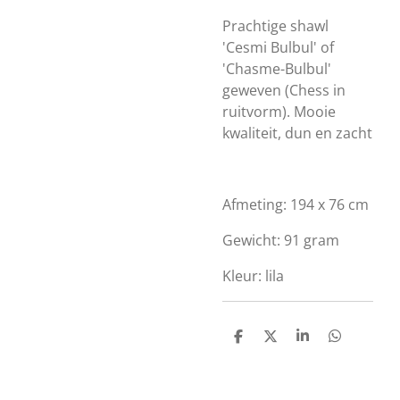
Prachtige shawl
'Cesmi Bulbul' of
'Chasme-Bulbul'
geweven (Chess in
ruitvorm). Mooie
kwaliteit, dun en zacht
Afmeting: 194 x 76 cm
Gewicht: 91 gram
Kleur: lila
D
D
S
D
e
e
h
e
l
e
a
l
e
l
r
e
n
e
n