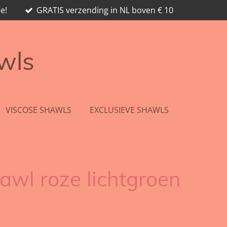
e!
GRATIS verzending in NL boven € 10
awls
VISCOSE SHAWLS
EXCLUSIEVE SHAWLS
awl roze lichtgroen