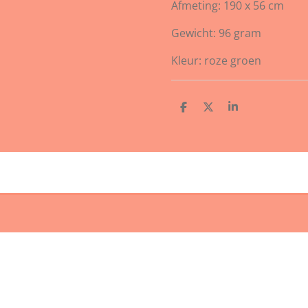
Afmeting: 190 x 56 cm
Gewicht: 96 gram
Kleur: roze groen
D
D
S
e
e
h
l
e
a
e
l
r
n
e