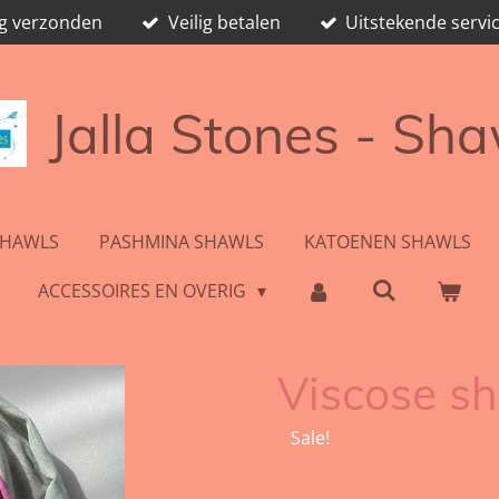
ag verzonden
Veilig betalen
Uitstekende servic
Jalla Stones - Sh
SHAWLS
PASHMINA SHAWLS
KATOENEN SHAWLS
ACCESSOIRES EN OVERIG
Viscose sh
Sale!