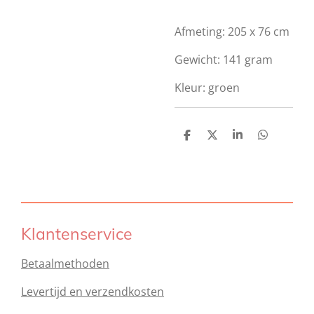
Afmeting: 205 x 76 cm
Gewicht: 141 gram
Kleur: groen
D
D
S
D
e
e
h
e
l
e
a
l
e
l
r
e
n
e
n
Klantenservice
Betaalmethoden
Levertijd en verzendkosten