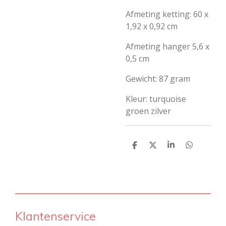
Afmeting ketting: 60 x
1,92 x 0,92 cm
Afmeting hanger 5,6 x
0,5 cm
Gewicht: 87 gram
Kleur: turquoise
groen zilver
D
D
S
D
e
e
h
e
l
e
a
l
e
l
r
e
n
e
n
Klantenservice