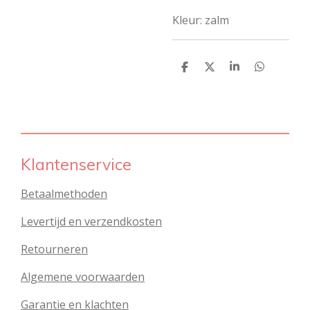
Kleur: zalm
D
D
S
D
e
e
h
e
l
e
a
l
e
l
r
e
n
e
n
Klantenservice
Betaalmethoden
Levertijd en verzendkosten
Retourneren
Algemene voorwaarden
Garantie en klachten