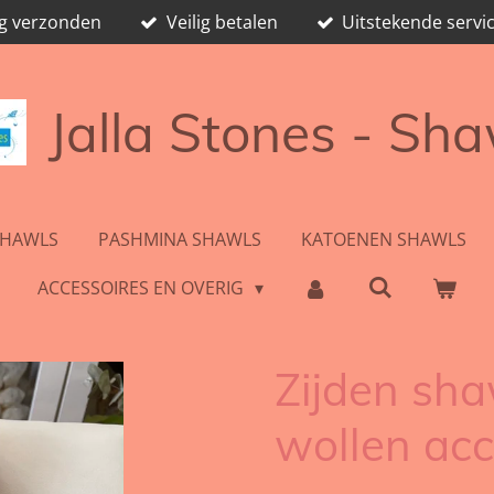
ag verzonden
Veilig betalen
Uitstekende servic
Jalla Stones - Sh
SHAWLS
PASHMINA SHAWLS
KATOENEN SHAWLS
ACCESSOIRES EN OVERIG
Zijden sha
wollen ac