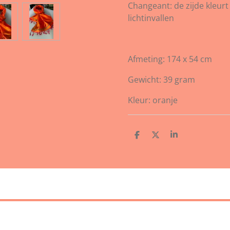
Changeant: de zijde kleurt
lichtinvallen
Afmeting: 174 x 54 cm
Gewicht: 39 gram
Kleur: oranje
D
D
S
e
e
h
l
e
a
e
l
r
n
e