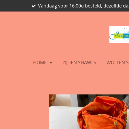
Vandaag voor 16:00u besteld, dezelfde d
Ga
direct
naar
de
hoofdinhoud
HOME
ZIJDEN SHAWLS
WOLLEN 