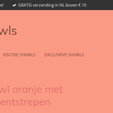
e!
GRATIS verzending in NL boven € 10
awls
VISCOSE SHAWLS
EXCLUSIEVE SHAWLS
wl oranje met
centstrepen